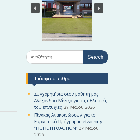
S
e
a
r
Πρόσφατα άρθρα
c
h
f
Συγχαρητήρια στον μαθητή μας
o
Αλέξανδρο Μίντζα για τις αθλητικές
r
του επιτυχίες!
29 Μαΐου 2026
:
Πίνακας Ανακοινώσεων για το
Ευρωπαϊκό Πρόγραμμα etwinning
“FICTIONTOACTION”
27 Μαΐου
2026