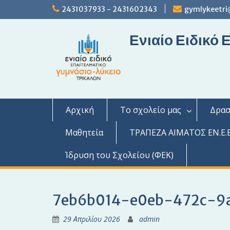
S
2431037933 - 2431602343
gymlykeetri
k
i
Ενιαίο Ειδικό
p
t
o
c
o
n
t
Αρχική
Το σχολείο μας
Δρασ
e
n
Μαθητεία
ΤΡΑΠΕΖΑ ΑΙΜΑΤΟΣ ΕΝ.Ε.Ε
t
Ίδρυση του Σχολείου (ΦΕΚ)
7eb6b014-e0eb-472c-9a
29 Απριλίου 2026
admin