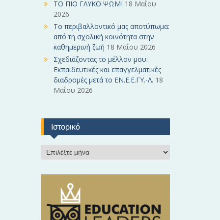
ΤΟ ΠΙΟ ΓΛΥΚΟ ΨΩΜΙ
18 Μαΐου
2026
Το περιβαλλοντικό μας αποτύπωμα:
από τη σχολική κοινότητα στην
καθημερινή ζωή
18 Μαΐου 2026
Σχεδιάζοντας το μέλλον μου:
Εκπαιδευτικές και επαγγελματικές
διαδρομές μετά το ΕΝ.Ε.Ε.ΓΥ.-Λ.
18
Μαΐου 2026
Ιστορικό
Ι
σ
τ
ο
ρ
ι
κ