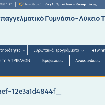
@sch.gr
Τοποθεσία:
7ο χλμ Τρικάλων – Καλαμπάκας
 Επαγγελματικό Γυμνάσιο-Λύκειο 
τηριότητες
Ευρωπαϊκά Προγράμματα
eTwinn
.ΓΥ.-Λ ΤΡΙΚΑΛΩΝ
Βραβεύσεις
Ανακοινώσεις
ef-12e3a1d4844f_