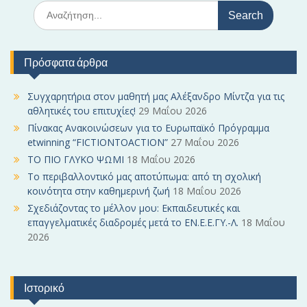
S
e
a
r
Πρόσφατα άρθρα
c
h
f
Συγχαρητήρια στον μαθητή μας Αλέξανδρο Μίντζα για τις
o
αθλητικές του επιτυχίες!
29 Μαΐου 2026
r
Πίνακας Ανακοινώσεων για το Ευρωπαϊκό Πρόγραμμα
:
etwinning “FICTIONTOACTION”
27 Μαΐου 2026
ΤΟ ΠΙΟ ΓΛΥΚΟ ΨΩΜΙ
18 Μαΐου 2026
Το περιβαλλοντικό μας αποτύπωμα: από τη σχολική
κοινότητα στην καθημερινή ζωή
18 Μαΐου 2026
Σχεδιάζοντας το μέλλον μου: Εκπαιδευτικές και
επαγγελματικές διαδρομές μετά το ΕΝ.Ε.Ε.ΓΥ.-Λ.
18 Μαΐου
2026
Ιστορικό