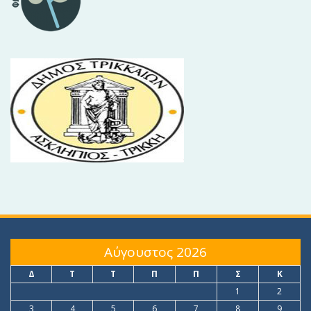
Αύγουστος 2026
Δ
Τ
Τ
Π
Π
Σ
Κ
1
2
3
4
5
6
7
8
9