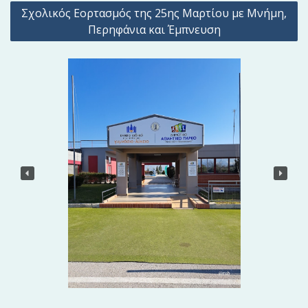
Π
Σχολικός Εορτασμός της 25ης Μαρτίου με Μνήμη,
λ
Περηφάνια και Έμπνευση
ο
ή
γ
η
σ
η
ά
ρ
θ
ρ
ω
ν