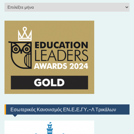
Ι
σ
τ
ο
ρ
ι
κ
ό
Εσωτερικός Κανονισμός ΕΝ.Ε.Ε.ΓΥ.-Λ Τρικάλων