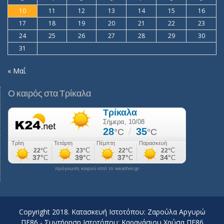
10
11
12
13
14
15
16
17
18
19
20
21
22
23
24
25
26
27
28
29
30
31
« Μαΐ
Ο καιρός στα Τρίκαλα
πρόγνωση καιρού από το weather.gr
Copyright 2018. Κατασκευή Ιστοτόπου: Ζαρούλα Αργυρώ
ΠΕ86 - Συντήρηση Ιστοτόπου: Καρανάσιου Χρύσα ΠΕ86