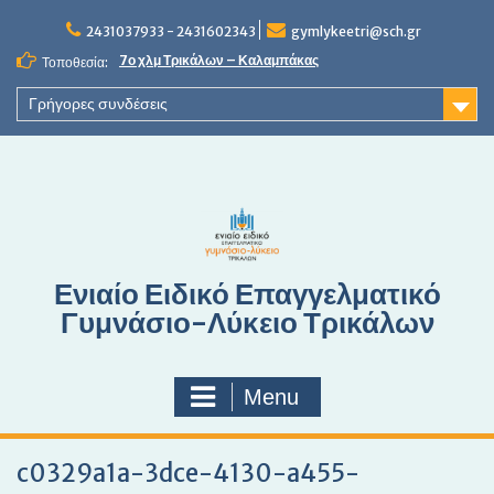
S
2431037933 - 2431602343
gymlykeetri@sch.gr
k
i
7ο χλμ Τρικάλων – Καλαμπάκας
Τοποθεσία:
p
t
Γρήγορες συνδέσεις
o
c
o
n
t
e
n
Ενιαίο Ειδικό Επαγγελματικό
t
Γυμνάσιο-Λύκειο Τρικάλων
Menu
c0329a1a-3dce-4130-a455-