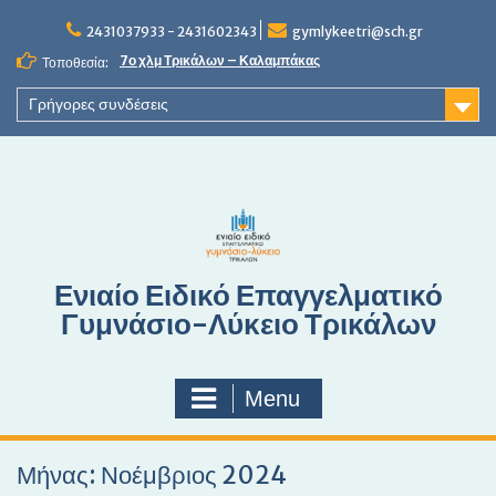
S
2431037933 - 2431602343
gymlykeetri@sch.gr
k
i
7ο χλμ Τρικάλων – Καλαμπάκας
Τοποθεσία:
p
t
Γρήγορες συνδέσεις
o
c
o
n
t
e
n
Ενιαίο Ειδικό Επαγγελματικό
t
Γυμνάσιο-Λύκειο Τρικάλων
Menu
Μήνας: Νοέμβριος 2024