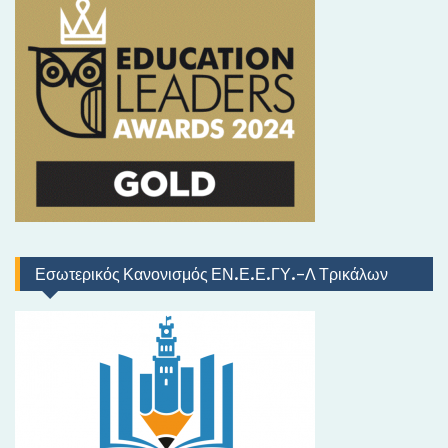
ρ
ι
κ
ό
Εσωτερικός Κανονισμός ΕΝ.Ε.Ε.ΓΥ.-Λ Τρικάλων