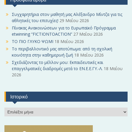
c
h
f
Συγχαρητήρια στον μαθητή μας Αλέξανδρο Μίντζα για τις
o
αθλητικές του επιτυχίες!
29 Μαΐου 2026
r
Πίνακας Ανακοινώσεων για το Ευρωπαϊκό Πρόγραμμα
:
etwinning “FICTIONTOACTION”
27 Μαΐου 2026
ΤΟ ΠΙΟ ΓΛΥΚΟ ΨΩΜΙ
18 Μαΐου 2026
Το περιβαλλοντικό μας αποτύπωμα: από τη σχολική
κοινότητα στην καθημερινή ζωή
18 Μαΐου 2026
Σχεδιάζοντας το μέλλον μου: Εκπαιδευτικές και
επαγγελματικές διαδρομές μετά το ΕΝ.Ε.Ε.ΓΥ.-Λ.
18 Μαΐου
2026
Ιστορικό
Ι
σ
τ
ο