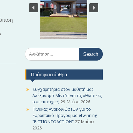
τώπιση
ν
S
e
a
r
Πρόσφατα άρθρα
c
h
f
Συγχαρητήρια στον μαθητή μας
o
Αλέξανδρο Μίντζα για τις αθλητικές
r
του επιτυχίες!
29 Μαΐου 2026
:
Πίνακας Ανακοινώσεων για το
Ευρωπαϊκό Πρόγραμμα etwinning
“FICTIONTOACTION”
27 Μαΐου
2026