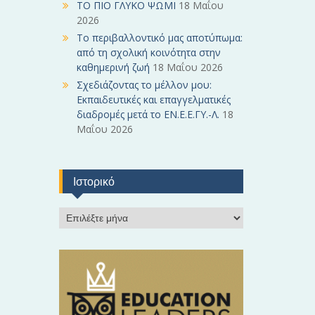
ΤΟ ΠΙΟ ΓΛΥΚΟ ΨΩΜΙ
18 Μαΐου
2026
Το περιβαλλοντικό μας αποτύπωμα:
από τη σχολική κοινότητα στην
καθημερινή ζωή
18 Μαΐου 2026
Σχεδιάζοντας το μέλλον μου:
Εκπαιδευτικές και επαγγελματικές
διαδρομές μετά το ΕΝ.Ε.Ε.ΓΥ.-Λ.
18
Μαΐου 2026
Ιστορικό
Ι
σ
τ
ο
ρ
ι
κ