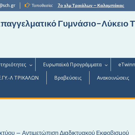
@sch.gr
Τοποθεσία:
7ο χλμ Τρικάλων – Καλαμπάκας
 Επαγγελματικό Γυμνάσιο-Λύκειο 
τηριότητες
Ευρωπαϊκά Προγράμματα
eTwinn
.ΓΥ.-Λ ΤΡΙΚΑΛΩΝ
Βραβεύσεις
Ανακοινώσεις
κτύου – Αντιμετώπιση Διαδικτυακού Εκφοβισμού