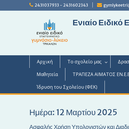
S
2431037933 - 2431602343
gymlykeetri
k
i
Ενιαίο Ειδικό
p
t
o
c
o
n
t
Αρχική
Το σχολείο μας
Δρασ
e
n
Μαθητεία
ΤΡΑΠΕΖΑ ΑΙΜΑΤΟΣ ΕΝ.Ε.Ε
t
Ίδρυση του Σχολείου (ΦΕΚ)
Ημέρα: 12 Μαρτίου 2025
Ασφαλής Χρήση Υπολογιστών και Διαδι