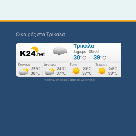
Ο καιρός στα Τρίκαλα
πρόγνωση καιρού από το weather.gr