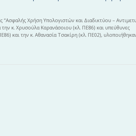
ας “Ασφαλής Χρήση Υπολογιστών και Διαδικτύου – Αντιμε
την κ. Χρυσούλα Καρανάσοιου (κλ. ΠΕ86) και υπεύθυνες
Ε86) και την κ. Αθανασία Τσακίρη (κλ. ΠΕ02), υλοποιήθηκα