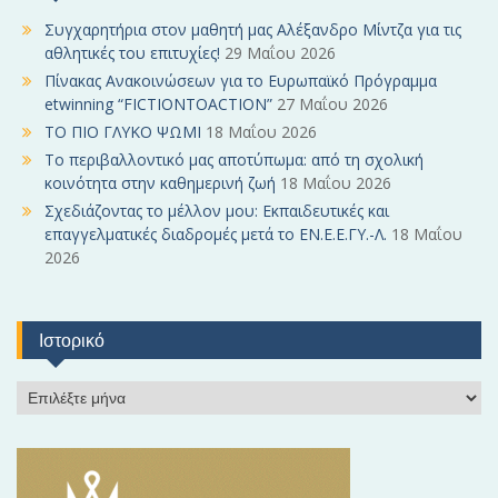
h
f
Συγχαρητήρια στον μαθητή μας Αλέξανδρο Μίντζα για τις
o
αθλητικές του επιτυχίες!
29 Μαΐου 2026
r
Πίνακας Ανακοινώσεων για το Ευρωπαϊκό Πρόγραμμα
:
etwinning “FICTIONTOACTION”
27 Μαΐου 2026
ΤΟ ΠΙΟ ΓΛΥΚΟ ΨΩΜΙ
18 Μαΐου 2026
Το περιβαλλοντικό μας αποτύπωμα: από τη σχολική
κοινότητα στην καθημερινή ζωή
18 Μαΐου 2026
Σχεδιάζοντας το μέλλον μου: Εκπαιδευτικές και
επαγγελματικές διαδρομές μετά το ΕΝ.Ε.Ε.ΓΥ.-Λ.
18 Μαΐου
2026
Ιστορικό
Ι
σ
τ
ο
ρ