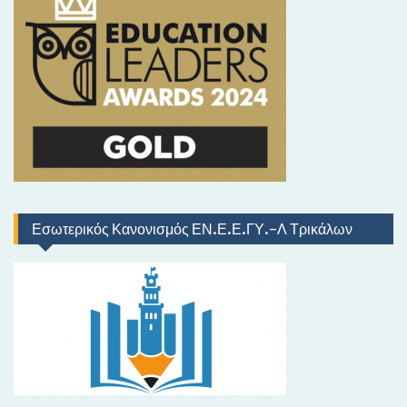
ι
κ
ό
Εσωτερικός Κανονισμός ΕΝ.Ε.Ε.ΓΥ.-Λ Τρικάλων