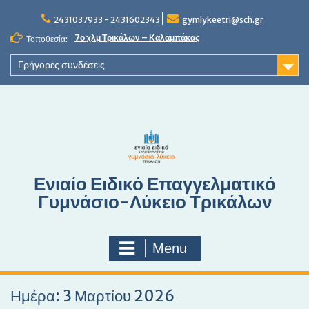
S
2431037933 - 2431602343
gymlykeetri@sch.gr
k
i
7ο χλμ Τρικάλων – Καλαμπάκας
Τοποθεσία:
p
t
Γρήγορες συνδέσεις
o
c
o
n
t
e
n
Ενιαίο Ειδικό Επαγγελματικό
t
Γυμνάσιο-Λύκειο Τρικάλων
Menu
Ημέρα: 3 Μαρτίου 2026