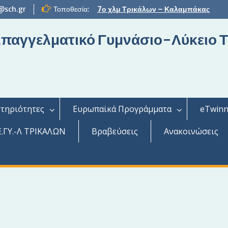
@sch.gr
Τοποθεσία:
7ο χλμ Τρικάλων – Καλαμπάκας
 Επαγγελματικό Γυμνάσιο-Λύκειο 
τηριότητες
Ευρωπαϊκά Προγράμματα
eTwinn
.ΓΥ.-Λ ΤΡΙΚΑΛΩΝ
Βραβεύσεις
Ανακοινώσεις