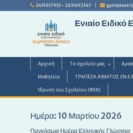
S
2431037933 - 2431602343
gymlykeetri
k
i
Ενιαίο Ειδικό
p
t
o
c
o
n
t
Αρχική
Το σχολείο μας
Δρασ
e
n
Μαθητεία
ΤΡΑΠΕΖΑ ΑΙΜΑΤΟΣ ΕΝ.Ε.Ε
t
Ίδρυση του Σχολείου (ΦΕΚ)
Ημέρα: 10 Μαρτίου 2026
Παγκόσμια Ημέρα Ελληνικής Γλώσσας