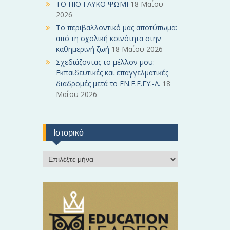
ΤΟ ΠΙΟ ΓΛΥΚΟ ΨΩΜΙ
18 Μαΐου
2026
Το περιβαλλοντικό μας αποτύπωμα:
από τη σχολική κοινότητα στην
καθημερινή ζωή
18 Μαΐου 2026
Σχεδιάζοντας το μέλλον μου:
Εκπαιδευτικές και επαγγελματικές
διαδρομές μετά το ΕΝ.Ε.Ε.ΓΥ.-Λ.
18
Μαΐου 2026
Ιστορικό
Ι
σ
τ
ο
ρ
ι
κ