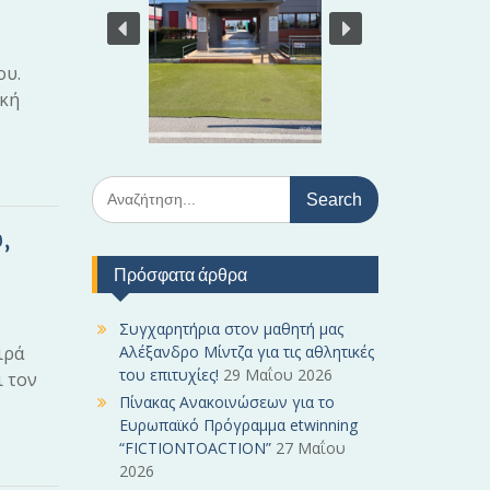
ου.
ική
S
e
a
,
r
Πρόσφατα άρθρα
c
h
f
Συγχαρητήρια στον μαθητή μας
o
ιρά
Αλέξανδρο Μίντζα για τις αθλητικές
r
του επιτυχίες!
29 Μαΐου 2026
ι τον
:
Πίνακας Ανακοινώσεων για το
Ευρωπαϊκό Πρόγραμμα etwinning
“FICTIONTOACTION”
27 Μαΐου
2026