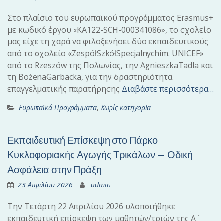
Στο πλαίσιο του ευρωπαϊκού προγράμματος Erasmus+
με κωδικό έργου «KA122-SCH-000341086», το σχολείο
μας είχε τη χαρά να φιλοξενήσει δύο εκπαιδευτικούς
από το σχολείο «ZespółSzkółSpecjalnychim. UNICEF»
από το Rzeszów της Πολωνίας, την AgnieszkaTadla και
τη BożenaGarbacka, για την δραστηριότητα
επαγγελματικής παρατήρησης
Διαβάστε περισσότερα…
Ευρωπαϊκά Προγράμματα
,
Χωρίς κατηγορία
Εκπαιδευτική Επίσκεψη στο Πάρκο
Κυκλοφοριακής Αγωγής Τρικάλων – Οδική
Ασφάλεια στην Πράξη
23 Απριλίου 2026
admin
Την Τετάρτη 22 Απριλίου 2026 υλοποιήθηκε
εκπαιδευτική επίσκεψη των μαθητών/τριών της Α΄