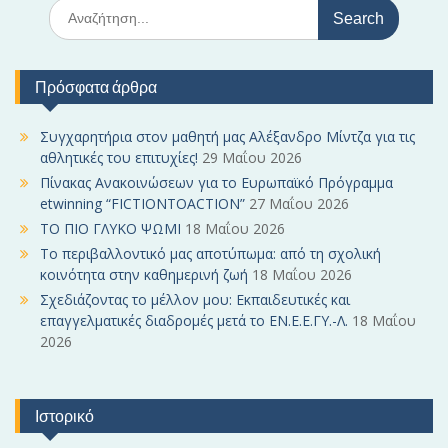
S
e
a
r
Πρόσφατα άρθρα
c
h
f
Συγχαρητήρια στον μαθητή μας Αλέξανδρο Μίντζα για τις
o
αθλητικές του επιτυχίες!
29 Μαΐου 2026
r
Πίνακας Ανακοινώσεων για το Ευρωπαϊκό Πρόγραμμα
:
etwinning “FICTIONTOACTION”
27 Μαΐου 2026
ΤΟ ΠΙΟ ΓΛΥΚΟ ΨΩΜΙ
18 Μαΐου 2026
Το περιβαλλοντικό μας αποτύπωμα: από τη σχολική
κοινότητα στην καθημερινή ζωή
18 Μαΐου 2026
Σχεδιάζοντας το μέλλον μου: Εκπαιδευτικές και
επαγγελματικές διαδρομές μετά το ΕΝ.Ε.Ε.ΓΥ.-Λ.
18 Μαΐου
2026
Ιστορικό