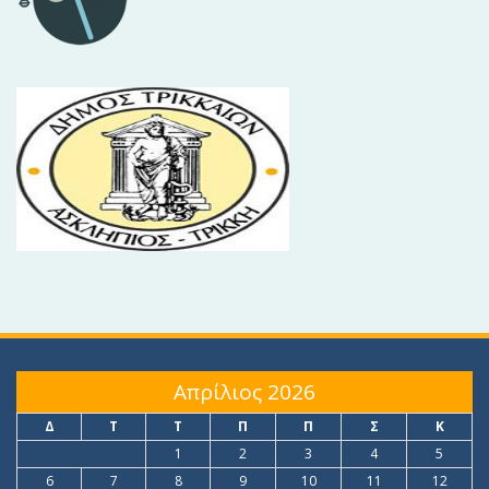
Απρίλιος 2026
Δ
Τ
Τ
Π
Π
Σ
Κ
1
2
3
4
5
6
7
8
9
10
11
12