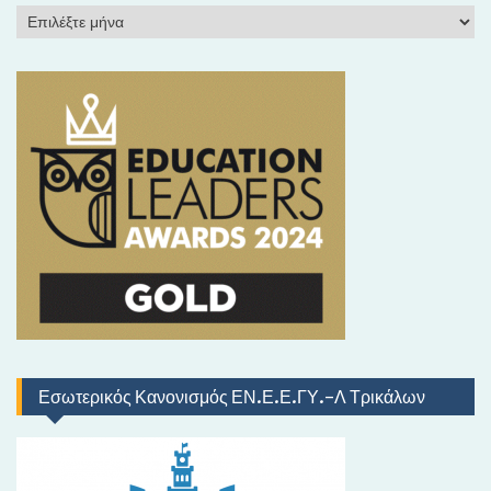
Ι
σ
τ
ο
ρ
ι
κ
ό
Εσωτερικός Κανονισμός ΕΝ.Ε.Ε.ΓΥ.-Λ Τρικάλων