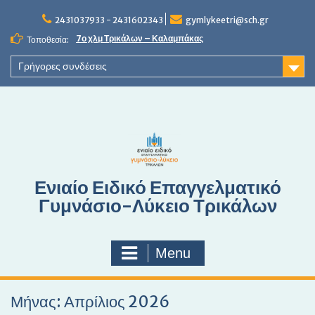
S
2431037933 - 2431602343
gymlykeetri@sch.gr
k
i
7ο χλμ Τρικάλων – Καλαμπάκας
Τοποθεσία:
p
t
Γρήγορες συνδέσεις
o
c
o
n
t
e
n
Ενιαίο Ειδικό Επαγγελματικό
t
Γυμνάσιο-Λύκειο Τρικάλων
Menu
Μήνας: Απρίλιος 2026