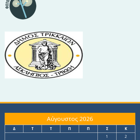
Αύγουστος 2026
Δ
Τ
Τ
Π
Π
Σ
Κ
1
2