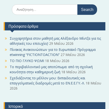
S
e
a
r
Πρόσφατα άρθρα
c
h
f
Συγχαρητήρια στον μαθητή μας Αλέξανδρο Μίντζα για τις
o
αθλητικές του επιτυχίες!
29 Μαΐου 2026
r
Πίνακας Ανακοινώσεων για το Ευρωπαϊκό Πρόγραμμα
:
etwinning “FICTIONTOACTION”
27 Μαΐου 2026
ΤΟ ΠΙΟ ΓΛΥΚΟ ΨΩΜΙ
18 Μαΐου 2026
Το περιβαλλοντικό μας αποτύπωμα: από τη σχολική
κοινότητα στην καθημερινή ζωή
18 Μαΐου 2026
Σχεδιάζοντας το μέλλον μου: Εκπαιδευτικές και
επαγγελματικές διαδρομές μετά το ΕΝ.Ε.Ε.ΓΥ.-Λ.
18 Μαΐου
2026
Ιστορικό