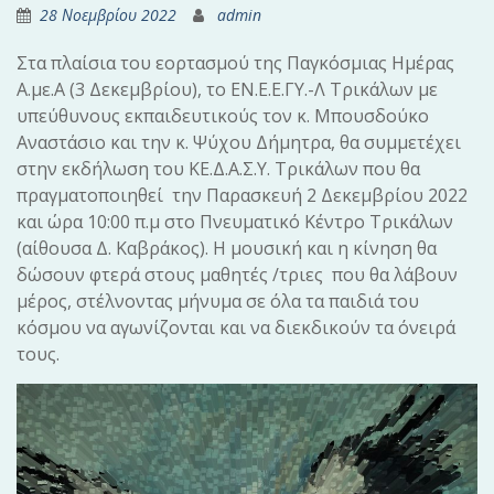
28 Νοεμβρίου 2022
admin
Στα πλαίσια του εορτασμού της Παγκόσμιας Ημέρας
Α.με.Α (3 Δεκεμβρίου), το ΕΝ.Ε.Ε.ΓΥ.-Λ Τρικάλων με
υπεύθυνους εκπαιδευτικούς τον κ. Μπουσδούκο
Αναστάσιο και την κ. Ψύχου Δήμητρα, θα συμμετέχει
στην εκδήλωση του ΚΕ.Δ.Α.Σ.Υ. Τρικάλων που θα
πραγματοποιηθεί την Παρασκευή 2 Δεκεμβρίου 2022
και ώρα 10:00 π.μ στο Πνευματικό Κέντρο Τρικάλων
(αίθουσα Δ. Καβράκος). Η μουσική και η κίνηση θα
δώσουν φτερά στους μαθητές /τριες που θα λάβουν
μέρος, στέλνοντας μήνυμα σε όλα τα παιδιά του
κόσμου να αγωνίζονται και να διεκδικούν τα όνειρά
τους.