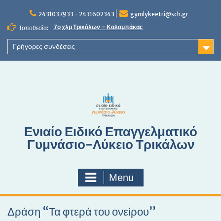
S
2431037933 - 2431602343
gymlykeetri@sch.gr
k
i
7ο χλμ Τρικάλων – Καλαμπάκας
Τοποθεσία:
p
t
Γρήγορες συνδέσεις
o
c
o
n
t
e
n
Ενιαίο Ειδικό Επαγγελματικό
t
Γυμνάσιο-Λύκειο Τρικάλων
Menu
Δράση “Τα φτερά του ονείρου”