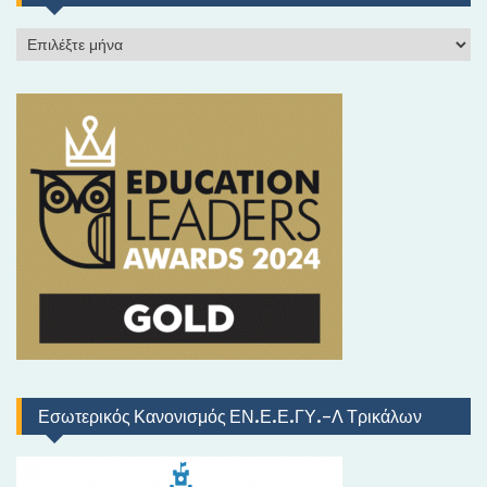
Ι
σ
τ
ο
ρ
ι
κ
ό
Εσωτερικός Κανονισμός ΕΝ.Ε.Ε.ΓΥ.-Λ Τρικάλων