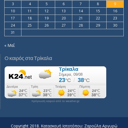
3
4
5
6
7
8
9
10
11
12
13
14
15
16
17
18
19
20
21
22
23
24
25
26
27
28
29
30
31
« Μαΐ
Ο καιρός στα Τρίκαλα
πρόγνωση καιρού από το weather.gr
Copyright 2018. Κατασκευή Ιστοτόπου: Ζαρούλα Αργυρώ