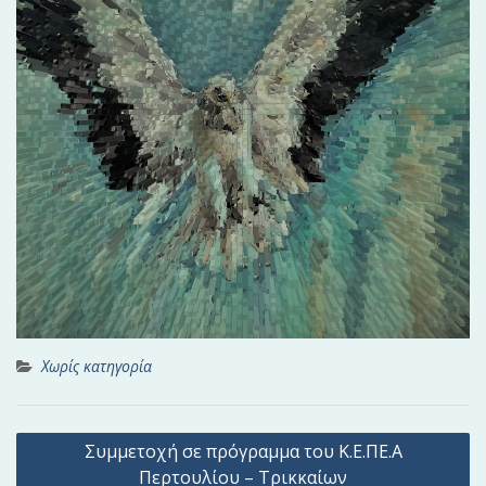
Χωρίς κατηγορία
Π
Συμμετοχή σε πρόγραμμα του Κ.Ε.ΠΕ.Α
λ
Περτουλίου – Τρικκαίων