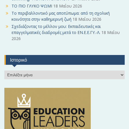
ΤΟ ΠΙΟ ΓΛΥΚΟ ΨΩΜΙ
18 Μαΐου 2026
Το περιβαλλοντικό μας αποτύπωμα: από τη σχολική
κοινότητα στην καθημερινή ζωή
18 Μαΐου 2026
Σχεδιάζοντας το μέλλον μου: Εκπαιδευτικές και
επαγγελματικές διαδρομές μετά το ΕΝ.Ε.Ε.ΓΥ.-Λ.
18 Μαΐου
2026
Ιστορικό
Ι
σ
τ
ο
ρ
ι
κ
ό