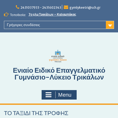
S
2431037933 - 2431602343
gymlykeetri@sch.gr
k
i
7ο χλμ Τρικάλων – Καλαμπάκας
Τοποθεσία:
p
t
Γρήγορες συνδέσεις
o
c
o
n
t
e
n
Ενιαίο Ειδικό Επαγγελματικό
t
Γυμνάσιο-Λύκειο Τρικάλων
Menu
ΤΟ ΤΑΞΙΔΙ ΤΗΣ ΤΡΟΦΗΣ