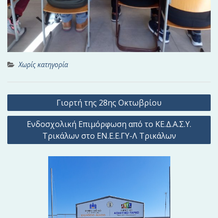
Χωρίς κατηγορία
Π
Γιορτή της 28ης Οκτωβρίου
λ
Ενδοσχολική Επιμόρφωση από το ΚΕ.Δ.Α.Σ.Υ.
ο
Τρικάλων στο ΕΝ.Ε.Ε.ΓΥ-Λ Τρικάλων
ή
γ
η
σ
η
ά