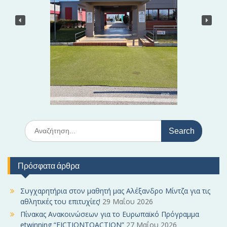
ρ
θ
ρ
ω
ν
S
e
a
r
Πρόσφατα άρθρα
c
h
f
Συγχαρητήρια στον μαθητή μας Αλέξανδρο Μίντζα για τις
o
αθλητικές του επιτυχίες!
29 Μαΐου 2026
r
Πίνακας Ανακοινώσεων για το Ευρωπαϊκό Πρόγραμμα
:
etwinning “FICTIONTOACTION”
27 Μαΐου 2026