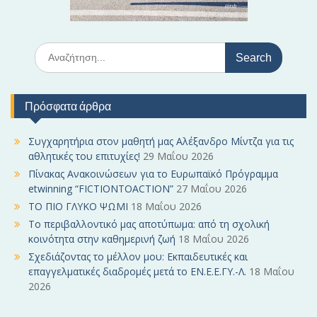
S
e
a
r
Πρόσφατα άρθρα
c
h
f
Συγχαρητήρια στον μαθητή μας Αλέξανδρο Μίντζα για τις
o
αθλητικές του επιτυχίες!
29 Μαΐου 2026
r
Πίνακας Ανακοινώσεων για το Ευρωπαϊκό Πρόγραμμα
:
etwinning “FICTIONTOACTION”
27 Μαΐου 2026
ΤΟ ΠΙΟ ΓΛΥΚΟ ΨΩΜΙ
18 Μαΐου 2026
Το περιβαλλοντικό μας αποτύπωμα: από τη σχολική
κοινότητα στην καθημερινή ζωή
18 Μαΐου 2026
Σχεδιάζοντας το μέλλον μου: Εκπαιδευτικές και
επαγγελματικές διαδρομές μετά το ΕΝ.Ε.Ε.ΓΥ.-Λ.
18 Μαΐου
2026