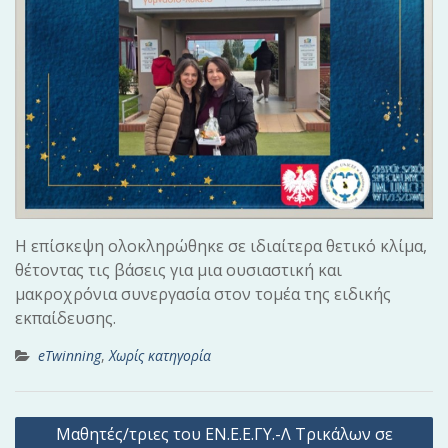
Η επίσκεψη ολοκληρώθηκε σε ιδιαίτερα θετικό κλίμα,
θέτοντας τις βάσεις για μια ουσιαστική και
μακροχρόνια συνεργασία στον τομέα της ειδικής
εκπαίδευσης.
eTwinning
,
Χωρίς κατηγορία
Π
Μαθητές/τριες του ΕΝ.Ε.Ε.ΓΥ.-Λ Τρικάλων σε