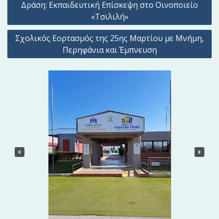
λ
Δράση: Εκπαιδευτική Επίσκεψη στο Οινοποιείο
ο
«Τσιλιλή»
ή
Σχολικός Εορτασμός της 25ης Μαρτίου με Μνήμη,
γ
Περηφάνια και Έμπνευση
η
σ
η
ά
ρ
θ
ρ
ω
ν