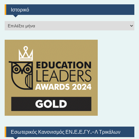
Ιστορικό
Ι
σ
τ
ο
ρ
ι
κ
ό
Εσωτερικός Κανονισμός ΕΝ.Ε.Ε.ΓΥ.-Λ Τρικάλων