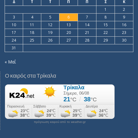
Δ
Τ
Τ
Π
Π
Σ
Κ
1
2
3
4
5
6
7
8
9
10
11
12
13
14
15
16
17
18
19
20
21
22
23
24
25
26
27
28
29
30
31
« Μαΐ
Ο καιρός στα Τρίκαλα
πρόγνωση καιρού από το weather.gr