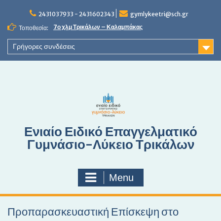
S
2431037933 - 2431602343
gymlykeetri@sch.gr
k
i
7ο χλμ Τρικάλων – Καλαμπάκας
Τοποθεσία:
p
t
Γρήγορες συνδέσεις
o
c
o
n
t
e
n
Ενιαίο Ειδικό Επαγγελματικό
t
Γυμνάσιο-Λύκειο Τρικάλων
Menu
Προπαρασκευαστική Επίσκεψη στο