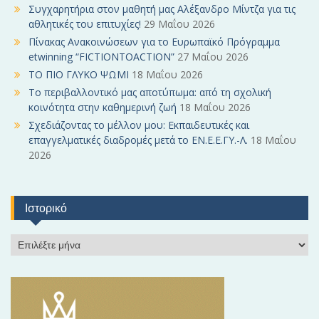
f
Συγχαρητήρια στον μαθητή μας Αλέξανδρο Μίντζα για τις
o
αθλητικές του επιτυχίες!
29 Μαΐου 2026
r
Πίνακας Ανακοινώσεων για το Ευρωπαϊκό Πρόγραμμα
:
etwinning “FICTIONTOACTION”
27 Μαΐου 2026
ΤΟ ΠΙΟ ΓΛΥΚΟ ΨΩΜΙ
18 Μαΐου 2026
Το περιβαλλοντικό μας αποτύπωμα: από τη σχολική
κοινότητα στην καθημερινή ζωή
18 Μαΐου 2026
Σχεδιάζοντας το μέλλον μου: Εκπαιδευτικές και
επαγγελματικές διαδρομές μετά το ΕΝ.Ε.Ε.ΓΥ.-Λ.
18 Μαΐου
2026
Ιστορικό
Ι
σ
τ
ο
ρ
ι