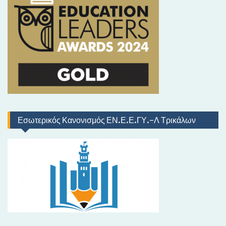
κ
ό
Εσωτερικός Κανονισμός ΕΝ.Ε.Ε.ΓΥ.-Λ Τρικάλων