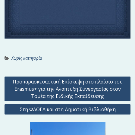
Χωρίς κατηγορία
Π
Προπαρασκευαστική Επίσκεψη στο πλαίσιο του
λ
Erasmus+ για την Ανάπτυξη Συνεργασίας στον
ο
Τομέα της Ειδικής Εκπαίδευσης
ή
Στη ΦΛΟΓΑ και στη Δημοτική Βιβλιοθήκη
γ
η
σ