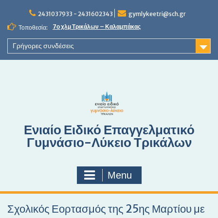
S
2431037933 - 2431602343
gymlykeetri@sch.gr
k
i
7ο χλμ Τρικάλων – Καλαμπάκας
Τοποθεσία:
p
t
Γρήγορες συνδέσεις
o
c
o
n
t
e
n
Ενιαίο Ειδικό Επαγγελματικό
t
Γυμνάσιο-Λύκειο Τρικάλων
Menu
Σχολικός Εορτασμός της 25ης Μαρτίου με