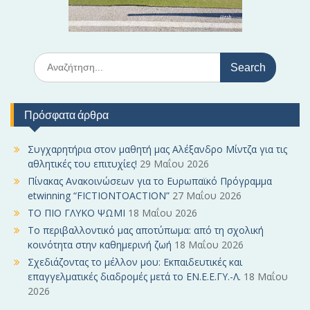
S
e
a
r
Πρόσφατα άρθρα
c
h
f
Συγχαρητήρια στον μαθητή μας Αλέξανδρο Μίντζα για τις
o
αθλητικές του επιτυχίες!
29 Μαΐου 2026
r
Πίνακας Ανακοινώσεων για το Ευρωπαϊκό Πρόγραμμα
:
etwinning “FICTIONTOACTION”
27 Μαΐου 2026
ΤΟ ΠΙΟ ΓΛΥΚΟ ΨΩΜΙ
18 Μαΐου 2026
Το περιβαλλοντικό μας αποτύπωμα: από τη σχολική
κοινότητα στην καθημερινή ζωή
18 Μαΐου 2026
Σχεδιάζοντας το μέλλον μου: Εκπαιδευτικές και
επαγγελματικές διαδρομές μετά το ΕΝ.Ε.Ε.ΓΥ.-Λ.
18 Μαΐου
2026