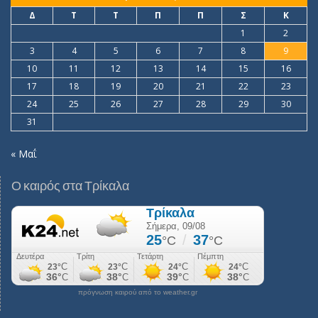
Δ
Τ
Τ
Π
Π
Σ
Κ
1
2
3
4
5
6
7
8
9
10
11
12
13
14
15
16
17
18
19
20
21
22
23
24
25
26
27
28
29
30
31
« Μαΐ
Ο καιρός στα Τρίκαλα
πρόγνωση καιρού από το weather.gr