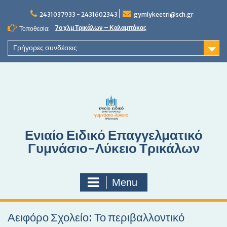
S
2431037933 - 2431602343
gymlykeetri@sch.gr
k
i
7ο χλμ Τρικάλων – Καλαμπάκας
Τοποθεσία:
p
t
Γρήγορες συνδέσεις
o
c
o
n
t
e
n
Ενιαίο Ειδικό Επαγγελματικό
t
Γυμνάσιο-Λύκειο Τρικάλων
Menu
Αειφόρο Σχολείο: Το περιβαλλοντικό