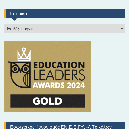
Ιστορικό
Ι
σ
τ
ο
ρ
ι
κ
ό
Εσωτερικός Κανονισμός ΕΝ.Ε.Ε.ΓΥ.-Λ Τρικάλων