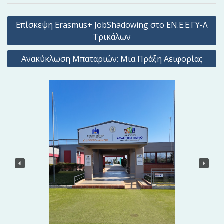
Π
Επίσκεψη Erasmus+ JobShadowing στο ΕΝ.Ε.Ε.ΓΥ-Λ
λ
Τρικάλων
ο
Ανακύκλωση Μπαταριών: Μια Πράξη Αειφορίας
ή
γ
η
σ
η
ά
ρ
θ
ρ
ω
ν