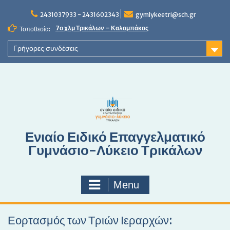
S
2431037933 - 2431602343
gymlykeetri@sch.gr
k
i
7ο χλμ Τρικάλων – Καλαμπάκας
Τοποθεσία:
p
t
Γρήγορες συνδέσεις
o
c
o
n
t
e
n
Ενιαίο Ειδικό Επαγγελματικό
t
Γυμνάσιο-Λύκειο Τρικάλων
Menu
Εορτασμός των Τριών Ιεραρχών: