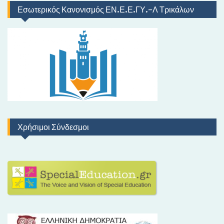
Εσωτερικός Κανονισμός ΕΝ.Ε.Ε.ΓΥ.-Λ Τρικάλων
Χρήσιμοι Σύνδεσμοι