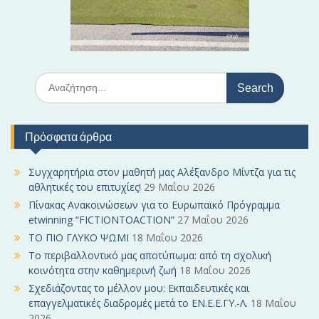
ν
S
e
a
r
Πρόσφατα άρθρα
c
h
f
Συγχαρητήρια στον μαθητή μας Αλέξανδρο Μίντζα για τις
o
αθλητικές του επιτυχίες!
29 Μαΐου 2026
r
Πίνακας Ανακοινώσεων για το Ευρωπαϊκό Πρόγραμμα
:
etwinning “FICTIONTOACTION”
27 Μαΐου 2026
ΤΟ ΠΙΟ ΓΛΥΚΟ ΨΩΜΙ
18 Μαΐου 2026
Το περιβαλλοντικό μας αποτύπωμα: από τη σχολική
κοινότητα στην καθημερινή ζωή
18 Μαΐου 2026
Σχεδιάζοντας το μέλλον μου: Εκπαιδευτικές και
επαγγελματικές διαδρομές μετά το ΕΝ.Ε.Ε.ΓΥ.-Λ.
18 Μαΐου
2026