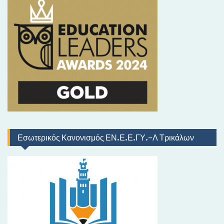
ρ
ι
κ
ό
Εσωτερικός Κανονισμός ΕΝ.Ε.Ε.ΓΥ.-Λ Τρικάλων