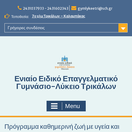
S
2431037933 - 2431602343
gymlykeetri@sch.gr
k
i
7ο χλμ Τρικάλων – Καλαμπάκας
Τοποθεσία:
p
t
Γρήγορες συνδέσεις
o
c
o
n
t
e
n
Ενιαίο Ειδικό Επαγγελματικό
t
Γυμνάσιο-Λύκειο Τρικάλων
Menu
Πρόγραμμα καθημερινή ζωή με υγεία και