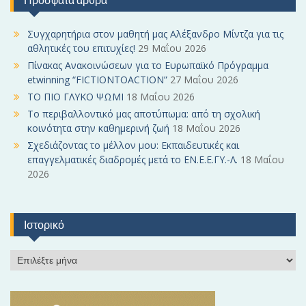
Πρόσφατα άρθρα
c
h
f
Συγχαρητήρια στον μαθητή μας Αλέξανδρο Μίντζα για τις
o
αθλητικές του επιτυχίες!
29 Μαΐου 2026
r
Πίνακας Ανακοινώσεων για το Ευρωπαϊκό Πρόγραμμα
:
etwinning “FICTIONTOACTION”
27 Μαΐου 2026
ΤΟ ΠΙΟ ΓΛΥΚΟ ΨΩΜΙ
18 Μαΐου 2026
Το περιβαλλοντικό μας αποτύπωμα: από τη σχολική
κοινότητα στην καθημερινή ζωή
18 Μαΐου 2026
Σχεδιάζοντας το μέλλον μου: Εκπαιδευτικές και
επαγγελματικές διαδρομές μετά το ΕΝ.Ε.Ε.ΓΥ.-Λ.
18 Μαΐου
2026
Ιστορικό
Ι
σ
τ
ο