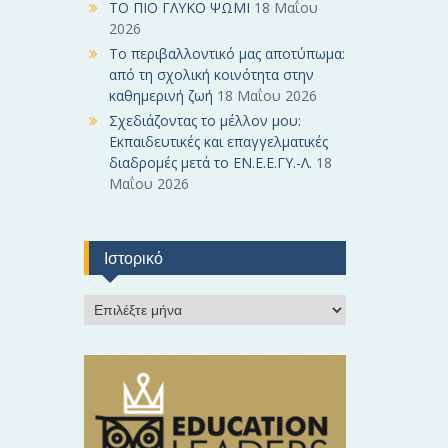
ΤΟ ΠΙΟ ΓΛΥΚΟ ΨΩΜΙ
18 Μαΐου
2026
Το περιβαλλοντικό μας αποτύπωμα:
από τη σχολική κοινότητα στην
καθημερινή ζωή
18 Μαΐου 2026
Σχεδιάζοντας το μέλλον μου:
Εκπαιδευτικές και επαγγελματικές
διαδρομές μετά το ΕΝ.Ε.Ε.ΓΥ.-Λ.
18
Μαΐου 2026
Ιστορικό
Ι
σ
τ
ο
ρ
ι
κ