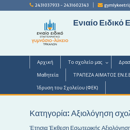
S
2431037933 - 2431602343
gymlykeetri
k
i
Ενιαίο Ειδικό
p
t
o
c
o
n
t
Αρχική
Το σχολείο μας
Δρασ
e
n
Μαθητεία
ΤΡΑΠΕΖΑ ΑΙΜΑΤΟΣ ΕΝ.Ε.Ε
t
Ίδρυση του Σχολείου (ΦΕΚ)
Κατηγορία: Αξιολόγηση σχο
Έτησια Έκθεση Εσωτερικής Αξιολόγηση