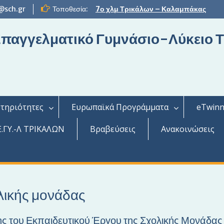
@sch.gr
Τοποθεσία:
7ο χλμ Τρικάλων – Καλαμπάκας
 Επαγγελματικό Γυμνάσιο-Λύκειο 
τηριότητες
Ευρωπαϊκά Προγράμματα
eTwinn
.ΓΥ.-Λ ΤΡΙΚΑΛΩΝ
Βραβεύσεις
Ανακοινώσεις
λικής μονάδας
ς του Εκπαιδευτικού Έργου της Σχολικής Μονάδας 