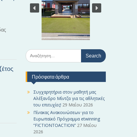
δας
S
e
a
(έτος
r
Πρόσφατα άρθρα
c
h
f
Συγχαρητήρια στον μαθητή μας
o
Αλέξανδρο Μίντζα για τις αθλητικές
r
του επιτυχίες!
29 Μαΐου 2026
:
Πίνακας Ανακοινώσεων για το
Ευρωπαϊκό Πρόγραμμα etwinning
“FICTIONTOACTION”
27 Μαΐου
2026