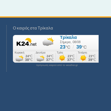
Ο καιρός στα Τρίκαλα
πρόγνωση καιρού από το weather.gr