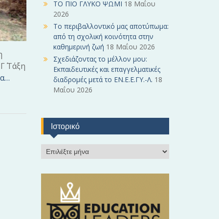
ΤΟ ΠΙΟ ΓΛΥΚΟ ΨΩΜΙ
18 Μαΐου
2026
Το περιβαλλοντικό μας αποτύπωμα:
από τη σχολική κοινότητα στην
καθημερινή ζωή
18 Μαΐου 2026
ση
Σχεδιάζοντας το μέλλον μου:
Γ΄ Τάξη
Εκπαιδευτικές και επαγγελματικές
ρα…
διαδρομές μετά το ΕΝ.Ε.Ε.ΓΥ.-Λ.
18
Μαΐου 2026
Ιστορικό
Ι
σ
τ
ο
ρ
ι
κ