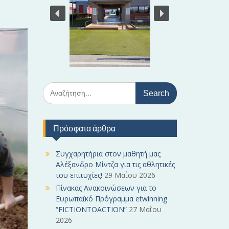
S
e
a
r
Πρόσφατα άρθρα
c
h
f
Συγχαρητήρια στον μαθητή μας
o
Αλέξανδρο Μίντζα για τις αθλητικές
r
του επιτυχίες!
29 Μαΐου 2026
:
Πίνακας Ανακοινώσεων για το
Ευρωπαϊκό Πρόγραμμα etwinning
“FICTIONTOACTION”
27 Μαΐου
2026