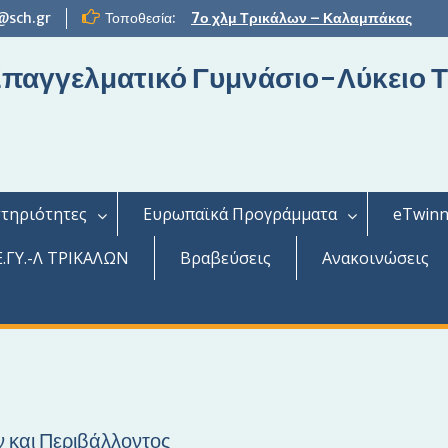
@sch.gr
Τοποθεσία:
7ο χλμ Τρικάλων – Καλαμπάκας
 Επαγγελματικό Γυμνάσιο-Λύκειο 
τηριότητες
Ευρωπαϊκά Προγράμματα
eTwinn
.ΓΥ.-Λ ΤΡΙΚΑΛΩΝ
Βραβεύσεις
Ανακοινώσεις
 και Περιβάλλοντος