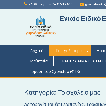
S
2431037933 - 2431602343
gymlykeetri
k
i
Ενιαίο Ειδικό
p
t
o
c
o
n
t
Αρχική
Το σχολείο μας
Δρασ
e
n
Μαθητεία
ΤΡΑΠΕΖΑ ΑΙΜΑΤΟΣ ΕΝ.Ε.Ε
t
Ίδρυση του Σχολείου (ΦΕΚ)
Κατηγορία: Το σχολείο μας
Λειτουργία Τομέα Γεωπονίας, Τροφίμων