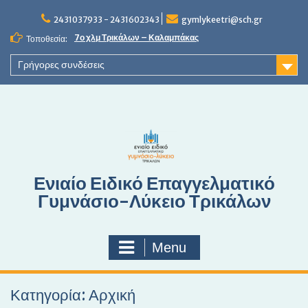
S
2431037933 - 2431602343
gymlykeetri@sch.gr
k
i
7ο χλμ Τρικάλων – Καλαμπάκας
Τοποθεσία:
p
t
Γρήγορες συνδέσεις
o
c
o
n
t
e
n
Ενιαίο Ειδικό Επαγγελματικό
t
Γυμνάσιο-Λύκειο Τρικάλων
Menu
Κατηγορία: Αρχική