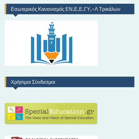
Εσωτερικός Κανονισμός ΕΝ.Ε.Ε.ΓΥ.-Λ Τρικάλων
Χρήσιμοι Σύνδεσμοι