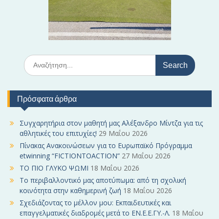
ρ
ω
ν
S
e
a
r
Πρόσφατα άρθρα
c
h
f
Συγχαρητήρια στον μαθητή μας Αλέξανδρο Μίντζα για τις
o
αθλητικές του επιτυχίες!
29 Μαΐου 2026
r
Πίνακας Ανακοινώσεων για το Ευρωπαϊκό Πρόγραμμα
:
etwinning “FICTIONTOACTION”
27 Μαΐου 2026
ΤΟ ΠΙΟ ΓΛΥΚΟ ΨΩΜΙ
18 Μαΐου 2026
Το περιβαλλοντικό μας αποτύπωμα: από τη σχολική
κοινότητα στην καθημερινή ζωή
18 Μαΐου 2026
Σχεδιάζοντας το μέλλον μου: Εκπαιδευτικές και
επαγγελματικές διαδρομές μετά το ΕΝ.Ε.Ε.ΓΥ.-Λ.
18 Μαΐου