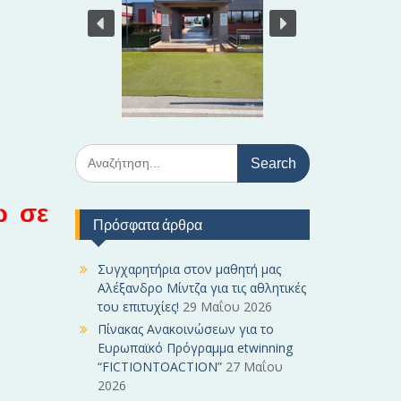
S
e
a
ω σε
r
Πρόσφατα άρθρα
c
h
f
Συγχαρητήρια στον μαθητή μας
o
Αλέξανδρο Μίντζα για τις αθλητικές
r
του επιτυχίες!
29 Μαΐου 2026
:
Πίνακας Ανακοινώσεων για το
Ευρωπαϊκό Πρόγραμμα etwinning
“FICTIONTOACTION”
27 Μαΐου
2026