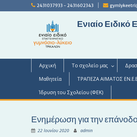
S
2431037933 - 2431602343
gymlykeetri
k
i
Ενιαίο Ειδικό
p
t
o
c
o
n
t
Αρχική
Το σχολείο μας
Δρασ
e
n
Μαθητεία
ΤΡΑΠΕΖΑ ΑΙΜΑΤΟΣ ΕΝ.Ε.Ε
t
Ίδρυση του Σχολείου (ΦΕΚ)
Ενημέρωση για την επάνοδο
22 Ιουνίου 2020
admin