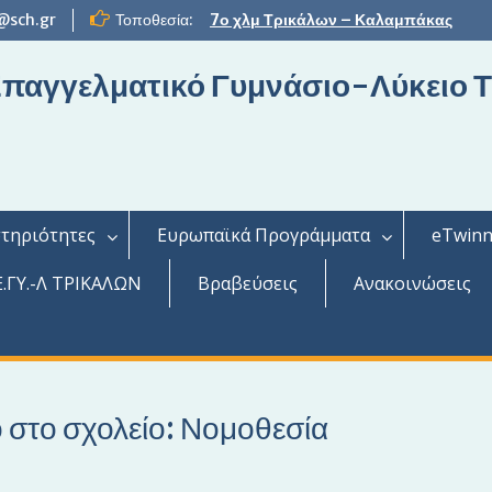
@sch.gr
Τοποθεσία:
7ο χλμ Τρικάλων – Καλαμπάκας
 Επαγγελματικό Γυμνάσιο-Λύκειο 
τηριότητες
Ευρωπαϊκά Προγράμματα
eTwinn
.ΓΥ.-Λ ΤΡΙΚΑΛΩΝ
Βραβεύσεις
Ανακοινώσεις
 στο σχολείο: Νομοθεσία