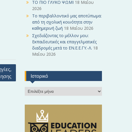
ΤΟ ΠΙΟ ΓΛΥΚΟ ΨΩΜΙ
18 Μαΐου
2026
Το περιβαλλοντικό μας αποτύπωμα:
από τη σχολική κοινότητα στην
καθημερινή ζωή
18 Μαΐου 2026
Σχεδιάζοντας το μέλλον μου:
Εκπαιδευτικές και επαγγελματικές
διαδρομές μετά το ΕΝ.Ε.Ε.ΓΥ.-Λ.
18
Μαΐου 2026
γίες,
κησης
Ιστορικό
Ι
σ
τ
ο
ρ
ι
κ