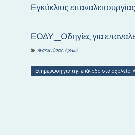
Εγκύκλιος επαναλειτουργί
ΕΟΔΥ_Οδηγίες για επαναλ
Ανακοινώσεις
,
Αρχική
Π
Ενημέρωση για την επάνοδο στο σχολείο: 
λ
ο
ή
γ
η
σ
η