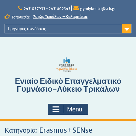
S
2431037933 - 2431602343
gymlykeetri@sch.gr
k
i
7ο χλμ Τρικάλων – Καλαμπάκας
Τοποθεσία:
p
t
Γρήγορες συνδέσεις
o
c
o
n
t
e
n
Ενιαίο Ειδικό Επαγγελματικό
t
Γυμνάσιο-Λύκειο Τρικάλων
Menu
Κατηγορία: Erasmus+ SENse