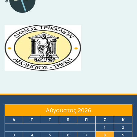
Αύγουστος 2026
Δ
Τ
Τ
Π
Π
Σ
Κ
1
2
3
4
5
6
7
8
9