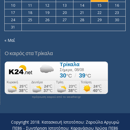
10
11
12
13
14
15
16
17
18
19
20
21
22
23
24
25
26
27
28
29
30
31
« Μαΐ
Ο καιρός στα Τρίκαλα
πρόγνωση καιρού από το weather.gr
Copyright 2018. Κατασκευή Ιστοτόπου: Ζαρούλα Αργυρώ
ΠΕ86 - Συντήρηση Ιστοτόπου: Καρανάσιου Χρύσα ΠΕ86