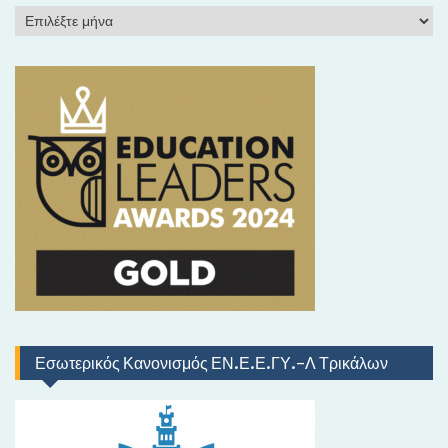
Ι
σ
τ
ο
ρ
ι
κ
ό
Εσωτερικός Κανονισμός ΕΝ.Ε.Ε.ΓΥ.-Λ Τρικάλων