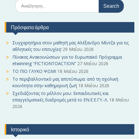
S
e
a
r
Πρόσφατα άρθρα
c
h
f
Συγχαρητήρια στον μαθητή μας Αλέξανδρο Μίντζα για τις
o
αθλητικές του επιτυχίες!
29 Μαΐου 2026
r
Πίνακας Ανακοινώσεων για το Ευρωπαϊκό Πρόγραμμα
:
etwinning “FICTIONTOACTION”
27 Μαΐου 2026
ΤΟ ΠΙΟ ΓΛΥΚΟ ΨΩΜΙ
18 Μαΐου 2026
Το περιβαλλοντικό μας αποτύπωμα: από τη σχολική
κοινότητα στην καθημερινή ζωή
18 Μαΐου 2026
Σχεδιάζοντας το μέλλον μου: Εκπαιδευτικές και
επαγγελματικές διαδρομές μετά το ΕΝ.Ε.Ε.ΓΥ.-Λ.
18 Μαΐου
2026
Ιστορικό