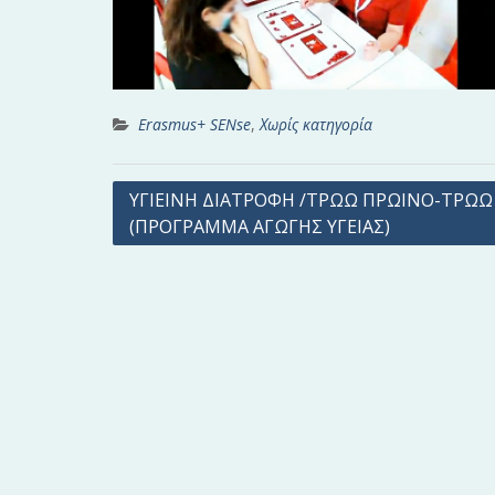
Erasmus+ SENse
,
Χωρίς κατηγορία
Π
ΥΓΙΕΙΝΗ ΔΙΑΤΡΟΦΗ /ΤΡΩΩ ΠΡΩΙΝΟ-ΤΡΩΩ 
(ΠΡΟΓΡΑΜΜΑ ΑΓΩΓΗΣ ΥΓΕΙΑΣ)
λ
ο
ή
γ
η
σ
η
ά