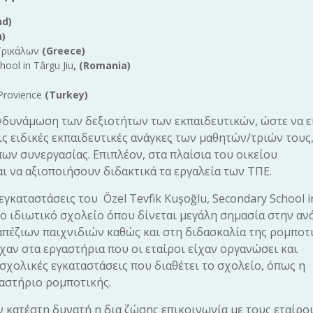
nd)
)
 Τρικάλων
(Greece)
hool in Târgu Jiu
, (Romania)
 Provience
(Turkey)
νδυνάμωση των δεξιοτήτων των εκπαιδευτικών, ώστε να εί
ς ειδικές εκπαιδευτικές ανάγκες των μαθητών/τριών τους
ων συνεργασίας. Επιπλέον, στα πλαίσια του οικείου
ι να αξιοποιήσουν διδακτικά τα εργαλεία των ΤΠΕ.
εγκαταστάσεις του Özel Tevfik Kuşoğlu, Secondary School i
ονο ιδιωτικό σχολείο όπου δίνεται μεγάλη σημασία στην α
απέζιων παιχνιδιών καθώς και στη διδασκαλία της ρομποτι
χαν στα εργαστήρια που οι εταίροι είχαν οργανώσει και
σχολικές εγκαταστάσεις που διαθέτει το σχολείο, όπως η
γαστήριο ρομποτικής.
ν κατέστη δυνατή η δια ζώσης επικοινωνία με τους εταίρο