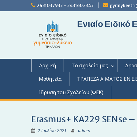
S
2431037933 - 2431602343
gymlykeetri
k
i
Ενιαίο Ειδικό
p
t
o
c
o
n
t
Αρχική
Το σχολείο μας
Δρασ
e
n
Μαθητεία
ΤΡΑΠΕΖΑ ΑΙΜΑΤΟΣ ΕΝ.Ε.Ε
t
Ίδρυση του Σχολείου (ΦΕΚ)
Erasmus+ KA229 SENse – 5
2 Ιουλίου 2021
admin