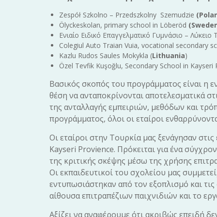
Zespół Szkolno – Przedszkolny Szemudzie
(Pola
Ölyckeskolan, primary school in Löberöd
(Sweden
Ενιαίο Ειδικό Επαγγελματικό Γυμνάσιο – Λύκειο
Colegiul Auto Traian Vuia, vocational secondary sc
Kazlu Rudos Saules Mokykla (
Lithuania
)
Özel Tevfik Kuşoğlu, Secondary School in Kayseri
Βασικός σκοπός του προγράμματος είναι η ε
θέση να ανταποκρίνονται αποτελεσματικά στι
της ανταλλαγής εμπειριών, μεθόδων και τρόπ
προγράμματος, όλοι οι εταίροι ενθαρρύνοντα
Οι εταίροι στην Τουρκία μας ξενάγησαν στις 
Kayseri Provience. Πρόκειται για ένα σύγχρ
της κριτικής σκέψης μέσω της χρήσης επιτρ
Οι εκπαιδευτικοί του σχολείου μας συμμετεί
εντυπωσιάστηκαν από τον εξοπλισμό και τις 
αίθουσα επιτραπέζιων παιχνιδιών και το ερ
Αξίζει να αναφέρουμε ότι ακριβώς επειδή δε