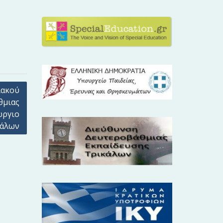
ιακού
θμιας
ώργιο
κάλων