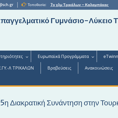
@sch.gr
Τοποθεσία:
7ο χλμ Τρικάλων – Καλαμπάκας
 Επαγγελματικό Γυμνάσιο-Λύκειο 
τηριότητες
Ευρωπαϊκά Προγράμματα
eTwinn
.ΓΥ.-Λ ΤΡΙΚΑΛΩΝ
Βραβεύσεις
Ανακοινώσεις
η Διακρατική Συνάντηση στην Τουρ