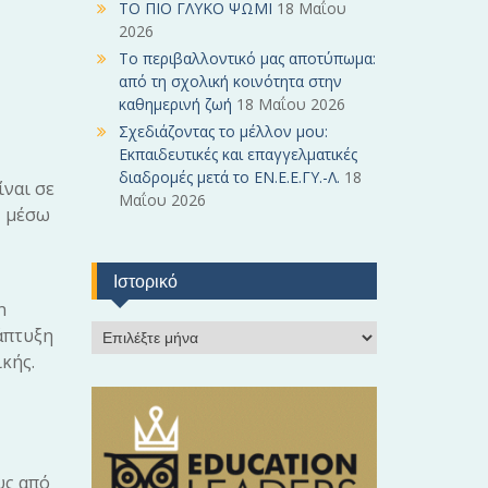
ΤΟ ΠΙΟ ΓΛΥΚΟ ΨΩΜΙ
18 Μαΐου
2026
Το περιβαλλοντικό μας αποτύπωμα:
από τη σχολική κοινότητα στην
καθημερινή ζωή
18 Μαΐου 2026
Σχεδιάζοντας το μέλλον μου:
Εκπαιδευτικές και επαγγελματικές
διαδρομές μετά το ΕΝ.Ε.Ε.ΓΥ.-Λ.
18
ναι σε
Μαΐου 2026
, μέσω
Ιστορικό
n
Ι
νάπτυξη
σ
κής.
τ
ο
ρ
ι
κ
υς από