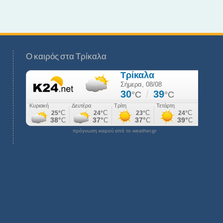
Ο καιρός στα Τρίκαλα
πρόγνωση καιρού από το weather.gr