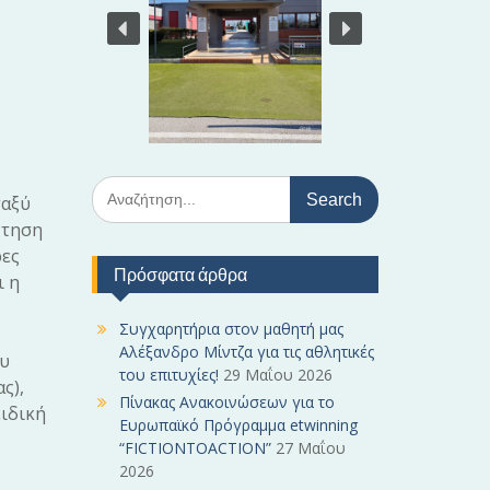
S
ταξύ
e
ντηση
a
ρες
r
Πρόσφατα άρθρα
c
ι η
h
f
Συγχαρητήρια στον μαθητή μας
o
Αλέξανδρο Μίντζα για τις αθλητικές
ου
r
του επιτυχίες!
29 Μαΐου 2026
ς),
:
Πίνακας Ανακοινώσεων για το
ειδική
Ευρωπαϊκό Πρόγραμμα etwinning
“FICTIONTOACTION”
27 Μαΐου
2026