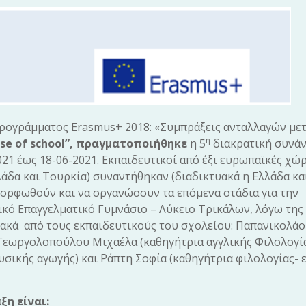
προγράμματος Erasmus+ 2018: «Συμπράξεις ανταλλαγών με
η
se
of
school”, πραγματοποιήθηκε
η 5
διακρατική συνά
021 έως 18-06-2021. Εκπαιδευτικοί από έξι ευρωπαϊκές χώ
λάδα και Τουρκία) συναντήθηκαν (διαδικτυακά η Ελλάδα κα
μορφωθούν και να οργανώσουν τα επόμενα στάδια για την
ικό Επαγγελματικό Γυμνάσιο – Λύκειο Τρικάλων, λόγω της
ακά από τους εκπαιδευτικούς του σχολείου: Παπανικολά
Γεωργολοπούλου Μιχαέλα (καθηγήτρια αγγλικής Φιλολογία
ικής αγωγής) και Ράπτη Σοφία (καθηγήτρια φιλολογίας- 
η είναι: