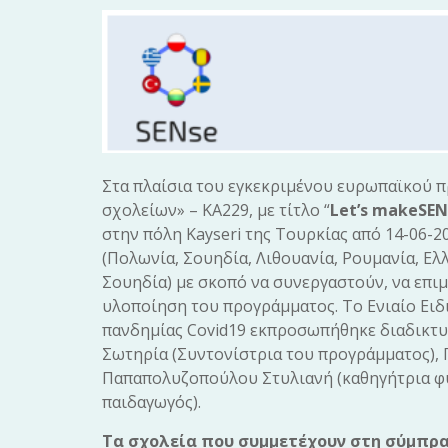
Στα πλαίσια του εγκεκριμένου ευρωπαϊκού 
σχολείων» – ΚΑ229, με τίτλο “
Let’s
makeSEN
στην πόλη Kayseri της Τουρκίας από 14-06-2
(Πολωνία, Σουηδία, Λιθουανία, Ρουμανία, Ελ
Σουηδία) με σκοπό να συνεργαστούν, να επι
υλοποίηση του προγράμματος. Το Ενιαίο Ειδ
πανδημίας Covid19 εκπροσωπήθηκε διαδικτυ
Σωτηρία (Συντονίστρια του προγράμματος), 
Παπαπολυζοπούλου Στυλιανή (καθηγήτρια φυσ
παιδαγωγός).
Τα σχολεία που συμμετέχουν στη σύμπραξ