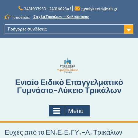
S
2431037933 - 2431602343
gymlykeetri@sch.gr
k
i
7ο χλμ Τρικάλων – Καλαμπάκας
Τοποθεσία:
p
t
Γρήγορες συνδέσεις
o
c
o
n
t
e
n
Ενιαίο Ειδικό Επαγγελματικό
t
Γυμνάσιο-Λύκειο Τρικάλων
Menu
Ευχές από το ΕΝ.Ε.Ε.ΓΥ.-Λ. Τρικάλων