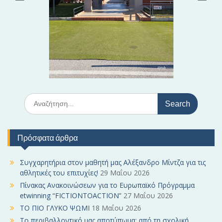
ρ
ω
ν
S
e
a
r
Πρόσφατα άρθρα
c
h
f
Συγχαρητήρια στον μαθητή μας Αλέξανδρο Μίντζα για τις
o
αθλητικές του επιτυχίες!
29 Μαΐου 2026
r
Πίνακας Ανακοινώσεων για το Ευρωπαϊκό Πρόγραμμα
:
etwinning “FICTIONTOACTION”
27 Μαΐου 2026
ΤΟ ΠΙΟ ΓΛΥΚΟ ΨΩΜΙ
18 Μαΐου 2026
Το περιβαλλοντικό μας αποτύπωμα: από τη σχολική