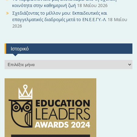
κοινότητα στην καθημερινή ζωή
18 Μαΐου 2026
Σχεδιάζοντας το μέλλον μου: Εκπαιδευτικές και
επαγγελματικές διαδρομές μετά το ΕΝ.Ε.Ε.ΓΥ.-Λ.
18 Μαΐου
2026
Ιστορικό
Ι
σ
τ
ο
ρ
ι
κ
ό