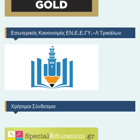
Εσωτερικός Κανονισμός ΕΝ.Ε.Ε.ΓΥ.-Λ Τρικάλων
Χρήσιμοι Σύνδεσμοι