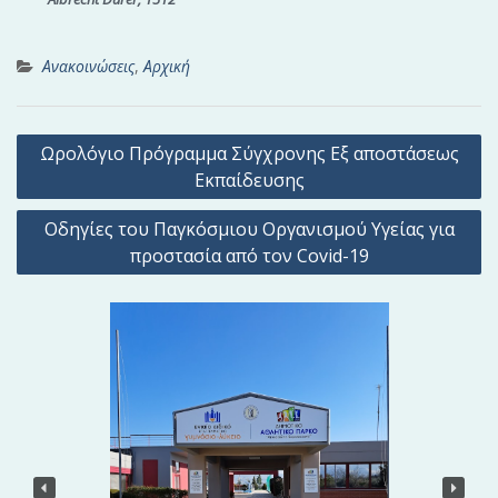
Ανακοινώσεις
,
Αρχική
Π
Ωρολόγιο Πρόγραμμα Σύγχρονης Εξ αποστάσεως
λ
Εκπαίδευσης
ο
Οδηγίες του Παγκόσμιου Οργανισμού Υγείας για
ή
προστασία από τον Covid-19
γ
η
σ
η
ά
ρ
θ