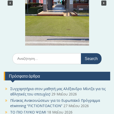
S
e
a
r
Πρόσφατα άρθρα
c
h
f
Συγχαρητήρια στον μαθητή μας Αλέξανδρο Μίντζα για τις
o
αθλητικές του επιτυχίες!
29 Μαΐου 2026
r
Πίνακας Ανακοινώσεων για το Ευρωπαϊκό Πρόγραμμα
:
etwinning “FICTIONTOACTION”
27 Μαΐου 2026
ΤΟ ΠΙΟ ΓΛΥΚΟ ΨΩΜΙ
18 Μαΐου 2026