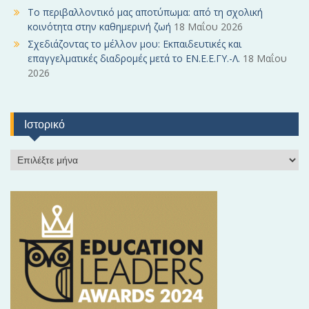
Το περιβαλλοντικό μας αποτύπωμα: από τη σχολική
κοινότητα στην καθημερινή ζωή
18 Μαΐου 2026
Σχεδιάζοντας το μέλλον μου: Εκπαιδευτικές και
επαγγελματικές διαδρομές μετά το ΕΝ.Ε.Ε.ΓΥ.-Λ.
18 Μαΐου
2026
Ιστορικό
Ι
σ
τ
ο
ρ
ι
κ
ό