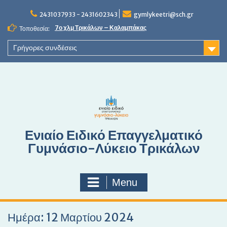
S
2431037933 - 2431602343
gymlykeetri@sch.gr
k
i
7ο χλμ Τρικάλων – Καλαμπάκας
Τοποθεσία:
p
t
Γρήγορες συνδέσεις
o
c
o
n
t
e
n
Ενιαίο Ειδικό Επαγγελματικό
t
Γυμνάσιο-Λύκειο Τρικάλων
Menu
Ημέρα: 12 Μαρτίου 2024