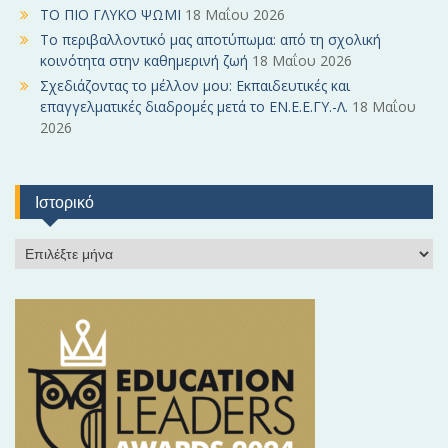
ΤΟ ΠΙΟ ΓΛΥΚΟ ΨΩΜΙ
18 Μαΐου 2026
Το περιβαλλοντικό μας αποτύπωμα: από τη σχολική
κοινότητα στην καθημερινή ζωή
18 Μαΐου 2026
Σχεδιάζοντας το μέλλον μου: Εκπαιδευτικές και
επαγγελματικές διαδρομές μετά το ΕΝ.Ε.Ε.ΓΥ.-Λ.
18 Μαΐου
2026
Ιστορικό
Ι
σ
τ
ο
ρ
ι
κ
ό