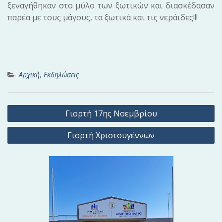
ξεναγήθηκαν στο μύλο των ξωτικών και διασκέδασαν
παρέα με τους μάγους, τα ξωτικά και τις νεράιδες!!!
Αρχική
,
Εκδηλώσεις
Π
Γιορτή 17ης Νοεμβρίου
λ
Γιορτή Χριστουγέννων
ο
ή
γ
η
σ
η