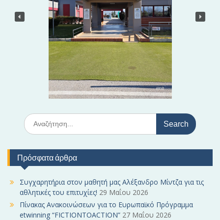
ά
ρ
θ
ρ
ω
ν
S
e
a
r
Πρόσφατα άρθρα
c
h
f
Συγχαρητήρια στον μαθητή μας Αλέξανδρο Μίντζα για τις
o
αθλητικές του επιτυχίες!
29 Μαΐου 2026
r
Πίνακας Ανακοινώσεων για το Ευρωπαϊκό Πρόγραμμα
:
etwinning “FICTIONTOACTION”
27 Μαΐου 2026