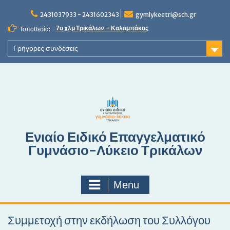
S
2431037933 - 2431602343
gymlykeetri@sch.gr
k
i
7ο χλμ Τρικάλων – Καλαμπάκας
Τοποθεσία:
p
t
Γρήγορες συνδέσεις
o
c
o
n
t
e
n
Ενιαίο Ειδικό Επαγγελματικό
t
Γυμνάσιο-Λύκειο Τρικάλων
Menu
Συμμετοχή στην εκδήλωση του Συλλόγου