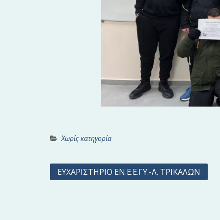
Χωρίς κατηγορία
Π
ΕΥΧΑΡΙΣΤΗΡΙΟ ΕΝ.Ε.Ε.ΓΥ.-Λ. ΤΡΙΚΑΛΩΝ
λ
ο
ή