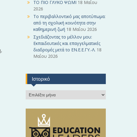
ΤΟ ΠΙΟ ΓΛΥΚΟ ΨΩΜΙ
18 Μαΐου
2026
Το περιβαλλοντικό μας αποτύπωμα:
από τη σχολική κοινότητα στην
καθημερινή ζωή
18 Μαΐου 2026
Σχεδιάζοντας το μέλλον μου:
Εκπαιδευτικές και επαγγελματικές
,
διαδρομές μετά το ΕΝ.Ε.Ε.ΓΥ.-Λ.
18
Μαΐου 2026
ος.
Ιστορικό
Ι
σ
τ
ο
ρ
ι
κ