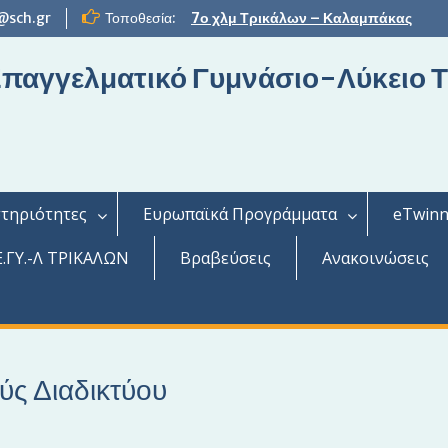
@sch.gr
Τοποθεσία:
7ο χλμ Τρικάλων – Καλαμπάκας
 Επαγγελματικό Γυμνάσιο-Λύκειο 
τηριότητες
Ευρωπαϊκά Προγράμματα
eTwinn
.ΓΥ.-Λ ΤΡΙΚΑΛΩΝ
Βραβεύσεις
Ανακοινώσεις
ς Διαδικτύου