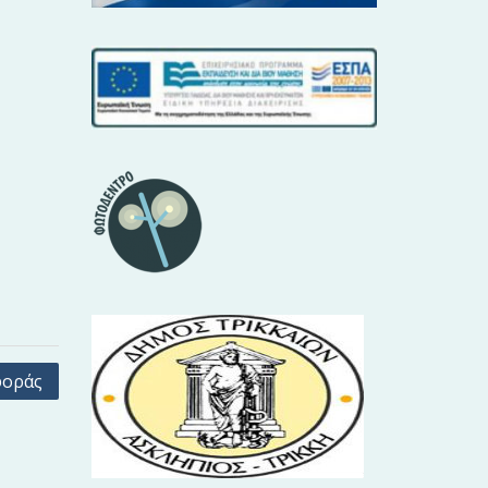
φοράς