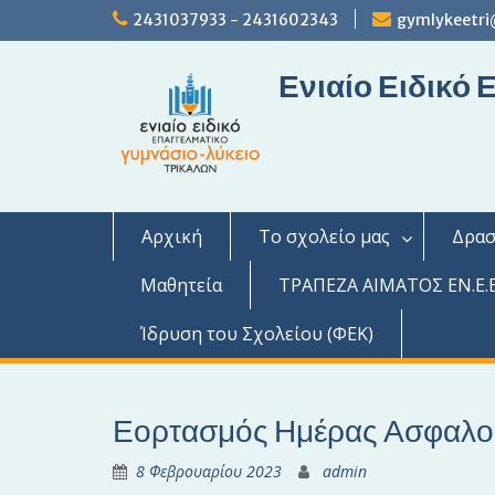
S
2431037933 - 2431602343
gymlykeetri
k
i
Ενιαίο Ειδικό
p
t
o
c
o
n
t
Αρχική
Το σχολείο μας
Δρασ
e
n
Μαθητεία
ΤΡΑΠΕΖΑ ΑΙΜΑΤΟΣ ΕΝ.Ε.Ε
t
Ίδρυση του Σχολείου (ΦΕΚ)
Εορτασμός Ημέρας Ασφαλού
8 Φεβρουαρίου 2023
admin