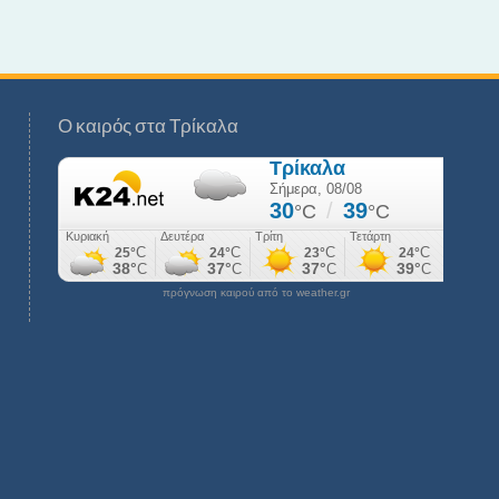
Ο καιρός στα Τρίκαλα
πρόγνωση καιρού από το weather.gr