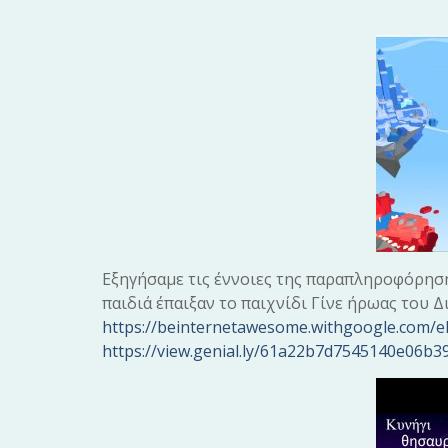
Εξηγήσαμε τις έννοιες της παραπληροφόρησης
παιδιά έπαιξαν το παιχνίδι Γίνε ήρωας του 
https://beinternetawesome.withgoogle.com/el
https://view.genial.ly/61a22b7d7545140e06b39