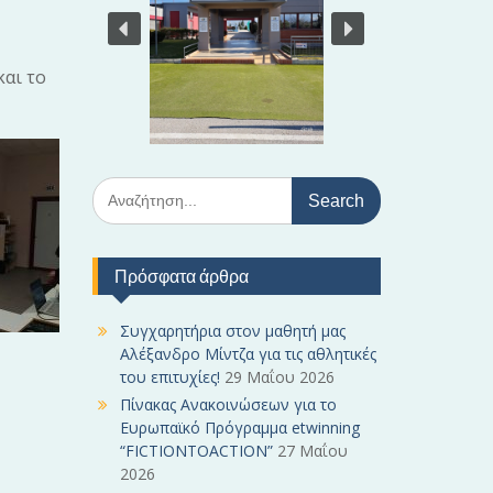
και το
S
e
a
r
Πρόσφατα άρθρα
c
h
f
Συγχαρητήρια στον μαθητή μας
o
Αλέξανδρο Μίντζα για τις αθλητικές
r
του επιτυχίες!
29 Μαΐου 2026
:
Πίνακας Ανακοινώσεων για το
Ευρωπαϊκό Πρόγραμμα etwinning
“FICTIONTOACTION”
27 Μαΐου
2026