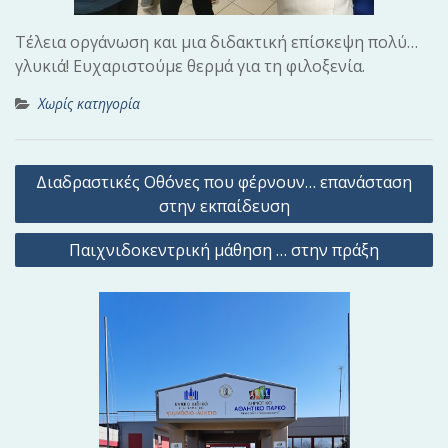
Τέλεια οργάνωση και μια διδακτική επίσκεψη πολύ…
γλυκιά! Ευχαριστούμε θερμά για τη φιλοξενία.
Χωρίς κατηγορία
Π
Διαδραστικές Οθόνες που φέρνουν… επανάσταση
λ
στην εκπαίδευση
ο
Παιχνιδοκεντρική μάθηση … στην πράξη
ή
γ
η
σ
η
ά
ρ