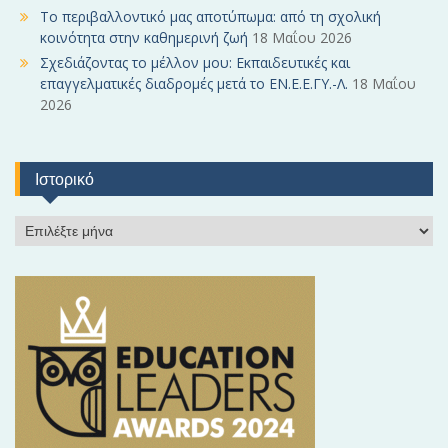
Το περιβαλλοντικό μας αποτύπωμα: από τη σχολική
κοινότητα στην καθημερινή ζωή
18 Μαΐου 2026
Σχεδιάζοντας το μέλλον μου: Εκπαιδευτικές και
επαγγελματικές διαδρομές μετά το ΕΝ.Ε.Ε.ΓΥ.-Λ.
18 Μαΐου
2026
Ιστορικό
Ι
σ
τ
ο
ρ
ι
κ
ό