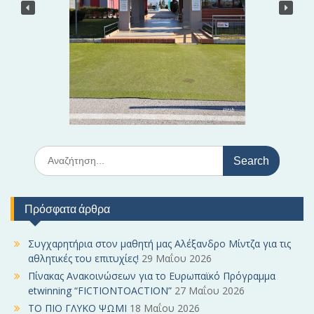
θ
ρ
ω
ν
S
e
a
r
Πρόσφατα άρθρα
c
h
f
Συγχαρητήρια στον μαθητή μας Αλέξανδρο Μίντζα για τις
o
αθλητικές του επιτυχίες!
29 Μαΐου 2026
r
Πίνακας Ανακοινώσεων για το Ευρωπαϊκό Πρόγραμμα
:
etwinning “FICTIONTOACTION”
27 Μαΐου 2026
ΤΟ ΠΙΟ ΓΛΥΚΟ ΨΩΜΙ
18 Μαΐου 2026