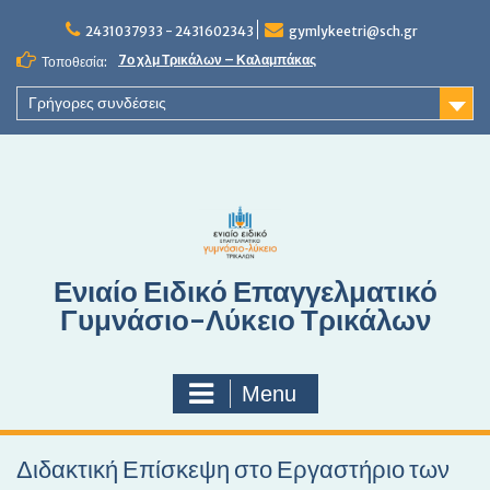
S
2431037933 - 2431602343
gymlykeetri@sch.gr
k
i
7ο χλμ Τρικάλων – Καλαμπάκας
Τοποθεσία:
p
t
Γρήγορες συνδέσεις
o
c
o
n
t
e
n
Ενιαίο Ειδικό Επαγγελματικό
t
Γυμνάσιο-Λύκειο Τρικάλων
Menu
Διδακτική Επίσκεψη στο Εργαστήριο των