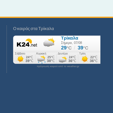
Ο καιρός στα Τρίκαλα
πρόγνωση καιρού από το weather.gr