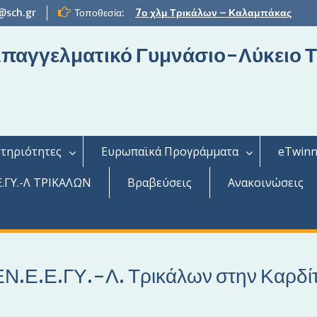
@sch.gr
Τοποθεσία:
7ο χλμ Τρικάλων – Καλαμπάκας
 Επαγγελματικό Γυμνάσιο-Λύκειο 
τηριότητες
Ευρωπαϊκά Προγράμματα
eTwinn
.ΓΥ.-Λ ΤΡΙΚΑΛΩΝ
Βραβεύσεις
Ανακοινώσεις
ΕΝ.Ε.Ε.ΓΥ.-Λ. Τρικάλων στην Καρδί