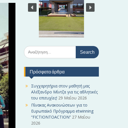
S
e
a
r
Πρόσφατα άρθρα
c
h
f
Συγχαρητήρια στον μαθητή μας
o
Αλέξανδρο Μίντζα για τις αθλητικές
r
του επιτυχίες!
29 Μαΐου 2026
:
Πίνακας Ανακοινώσεων για το
Ευρωπαϊκό Πρόγραμμα etwinning
“FICTIONTOACTION”
27 Μαΐου
2026