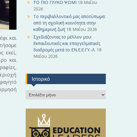
ΤΟ ΠΙΟ ΓΛΥΚΟ ΨΩΜΙ
18 Μαΐου
2026
Το περιβαλλοντικό μας αποτύπωμα:
από τη σχολική κοινότητα στην
καθημερινή ζωή
18 Μαΐου 2026
Σχεδιάζοντας το μέλλον μου:
έφι και
Εκπαιδευτικές και επαγγελματικές
ντήσαμε
διαδρομές μετά το ΕΝ.Ε.Ε.ΓΥ.-Λ.
18
ς εκεί,
Μαΐου 2026
ιρο και
ραφίες,
περιοχή
Ιστορικό
 φαγητό
ξόρμησή
Ι
σ
τ
ο
ρ
ι
κ