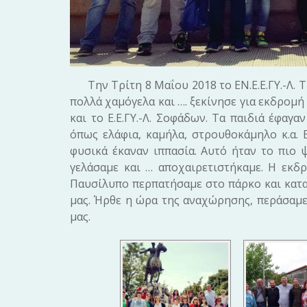
Την Τρίτη 8 Μαΐου 2018 το ΕΝ.Ε.Ε.ΓΥ.-Λ. Τρ
πολλά χαμόγελα και …. ξεκίνησε για εκδρομή
και το Ε.Ε.ΓΥ.-Λ. Σοφάδων. Τα παιδιά έφαγα
όπως ελάφια, καμήλα, στρουθοκάμηλο κ.α.
φυσικά έκαναν ιππασία. Αυτό ήταν το πιο 
γελάσαμε και … αποχαιρετιστήκαμε. Η εκδ
Παυσίλυπο περπατήσαμε στο πάρκο και κατα
μας. Ήρθε η ώρα της αναχώρησης, περάσαμε
μας.