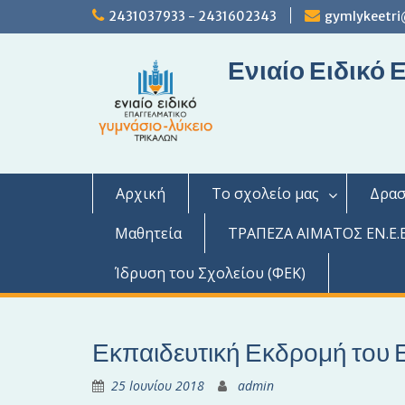
S
2431037933 - 2431602343
gymlykeetri
k
i
Ενιαίο Ειδικό
p
t
o
c
o
n
t
Αρχική
Το σχολείο μας
Δρασ
e
n
Μαθητεία
ΤΡΑΠΕΖΑ ΑΙΜΑΤΟΣ ΕΝ.Ε.Ε
t
Ίδρυση του Σχολείου (ΦΕΚ)
Εκπαιδευτική Εκδρομή του 
25 Ιουνίου 2018
admin