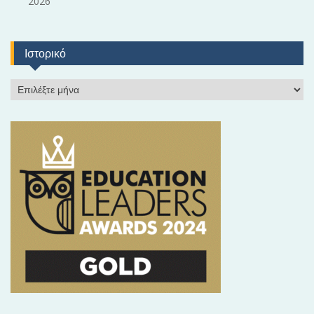
2026
Ιστορικό
Ι
σ
τ
ο
ρ
ι
κ
ό