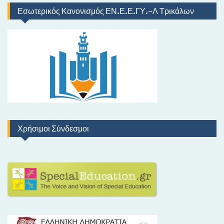
Εσωτερικός Κανονισμός ΕΝ.Ε.Ε.ΓΥ.-Λ Τρικάλων
Χρήσιμοι Σύνδεσμοι