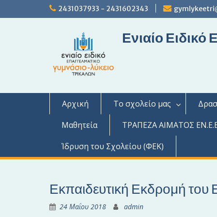
S
2431037933 - 2431602343
gymlykeetri
k
i
Ενιαίο Ειδικό
p
t
o
c
o
n
t
Αρχική
Το σχολείο μας
Δρασ
e
n
Μαθητεία
ΤΡΑΠΕΖΑ ΑΙΜΑΤΟΣ ΕΝ.Ε.Ε
t
Ίδρυση του Σχολείου (ΦΕΚ)
Εκπαιδευτική Εκδρομή του 
24 Μαΐου 2018
admin