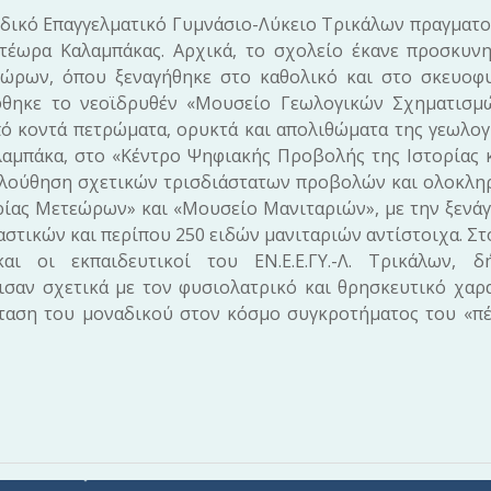
δικό Επαγγελματικό Γυμνάσιο-Λύκειο Τρικάλων πραγματ
τέωρα Καλαμπάκας. Αρχικά, το σχολείο έκανε προσκυνη
εώρων, όπου ξεναγήθηκε στο καθολικό και στο σκευοφυ
έφθηκε το νεοϊδρυθέν «Μουσείο Γεωλογικών Σχηματισμ
 κοντά πετρώματα, ορυκτά και απολιθώματα της γεωλογ
αμπάκα, στο «Κέντρο Ψηφιακής Προβολής της Ιστορίας 
ολούθηση σχετικών τρισδιάστατων προβολών και ολοκλη
ίας Μετεώρων» και «Μουσείο Μανιταριών», με την ξενά
στικών και περίπου 250 ειδών μανιταριών αντίστοιχα. Στ
ι οι εκπαιδευτικοί του ΕΝ.Ε.Ε.ΓΥ.-Λ. Τρικάλων, δ
σαν σχετικά με τον φυσιολατρικό και θρησκευτικό χαρ
σταση του μοναδικού στον κόσμο συγκροτήματος του «π