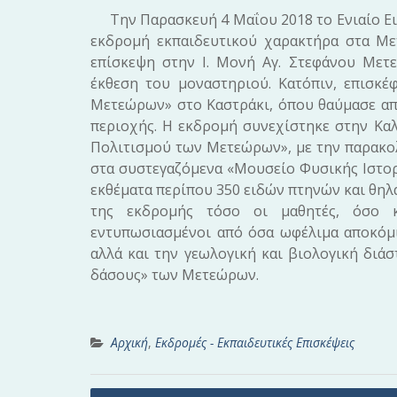
Την Παρασκευή 4 Μαΐου 2018 το Ενιαίο Ει
εκδρομή εκπαιδευτικού χαρακτήρα στα Με
επίσκεψη στην Ι. Μονή Αγ. Στεφάνου Μετ
έκθεση του μοναστηριού. Κατόπιν, επισκ
Μετεώρων» στο Καστράκι, όπου θαύμασε από
περιοχής. Η εκδρομή συνεχίστηκε στην Καλ
Πολιτισμού των Μετεώρων», με την παρακ
στα συστεγαζόμενα «Μουσείο Φυσικής Ιστορ
εκθέματα περίπου 350 ειδών πτηνών και θηλα
της εκδρομής τόσο οι μαθητές, όσο κα
εντυπωσιασμένοι από όσα ωφέλιμα αποκόμι
αλλά και την γεωλογική και βιολογική διά
δάσους» των Μετεώρων.
Αρχική
,
Εκδρομές - Εκπαιδευτικές Επισκέψεις