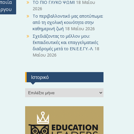
ποιία
ΤΟ ΠΙΟ ΓΛΥΚΟ ΨΩΜΙ
18 Μαΐου
2026
ργου
Το περιβαλλοντικό μας αποτύπωμα:
από τη σχολική κοινότητα στην
καθημερινή ζωή
18 Μαΐου 2026
Σχεδιάζοντας το μέλλον μου:
Εκπαιδευτικές και επαγγελματικές
διαδρομές μετά το ΕΝ.Ε.Ε.ΓΥ.-Λ.
18
Μαΐου 2026
Ιστορικό
Ι
σ
τ
ο
ρ
ι
κ