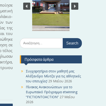
οποίησε
ματική
λάκιο-
ών των
ίας της
και του
ρώθηκε
S
γηση σε
e
ο τέλος
a
r
ήλωσαν
Πρόσφατα άρθρα
c
ακτήρα,
h
έτρινου
f
Συγχαρητήρια στον μαθητή μας
o
Αλέξανδρο Μίντζα για τις αθλητικές
r
του επιτυχίες!
29 Μαΐου 2026
:
Πίνακας Ανακοινώσεων για το
Ευρωπαϊκό Πρόγραμμα etwinning
“FICTIONTOACTION”
27 Μαΐου
2026