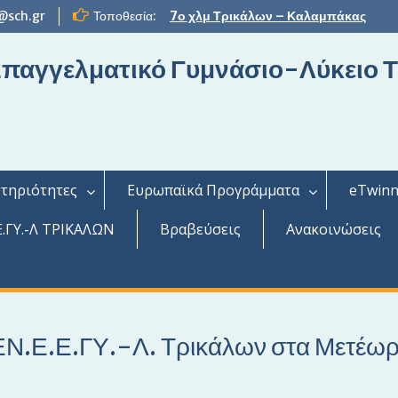
@sch.gr
Τοποθεσία:
7ο χλμ Τρικάλων – Καλαμπάκας
 Επαγγελματικό Γυμνάσιο-Λύκειο 
τηριότητες
Ευρωπαϊκά Προγράμματα
eTwinn
.ΓΥ.-Λ ΤΡΙΚΑΛΩΝ
Βραβεύσεις
Ανακοινώσεις
ΕΝ.Ε.Ε.ΓΥ.-Λ. Τρικάλων στα Μετέω