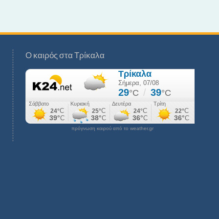
Ο καιρός στα Τρίκαλα
πρόγνωση καιρού από το weather.gr